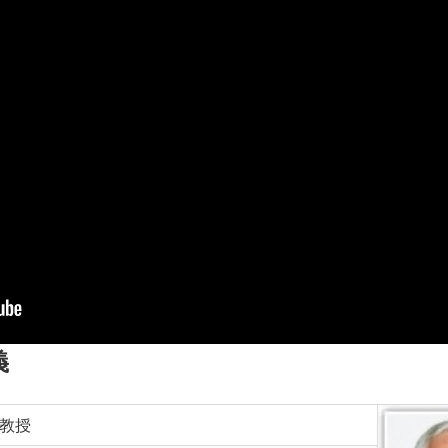
義
 教授