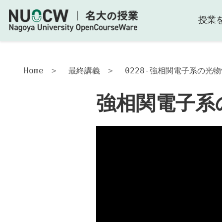
授業
Home
最終講義
0228-強相関電子系の光
強相関電子系