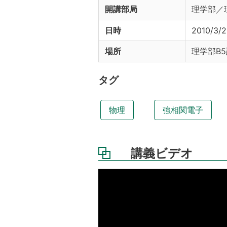
開講部局
理学部／
日時
2010/3/2
場所
理学部B5
タグ
物理
強相関電子
講義ビデオ