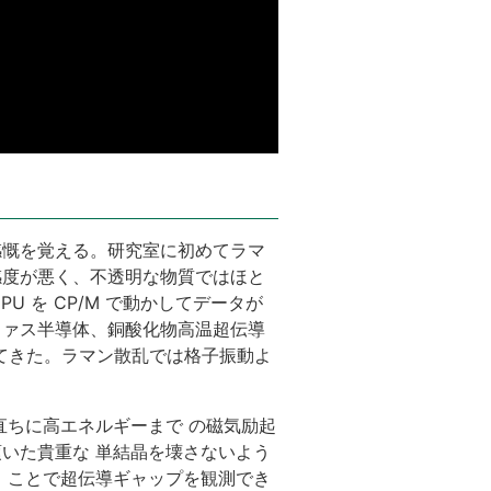
感慨を覚える。研究室に初めてラマ
感度が悪く、不透明な物質ではほと
U を CP/M で動かしてデータが
ファス半導体、銅酸化物高温超伝導
てきた。ラマン散乱では格子振動よ
直ちに高エネルギーまで の磁気励起
いた貴重な 単結晶を壊さないよう
 ことで超伝導ギャップを観測でき