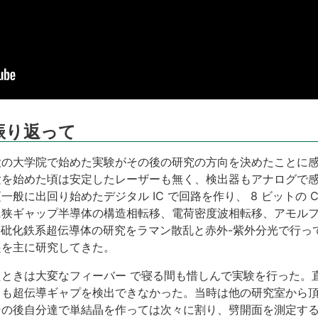
振り返って
大の大学院で始めた実験がその後の研究の方向を決めたことに
験を始めた頃は安定したレーザーも無く、検出器もアナログで
に出回り始めたデジタル IC で回路を作り、 8 ビットの CP
に狭ギャップ半導体の構造相転移、電荷密度波相転移、アモル
、砒化鉄系超伝導体の研究をラマン散乱と赤外-紫外分光で行っ
起を主に研究してきた。
ときは大変なフィーバー で寝る間も惜しんで実験を行った。
も超伝導ギャプを検出できなかった。当時は他の研究室から頂
の後自分達で単結晶を作っては次々に割り、劈開面を測定する