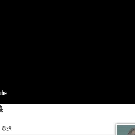
義
 教授