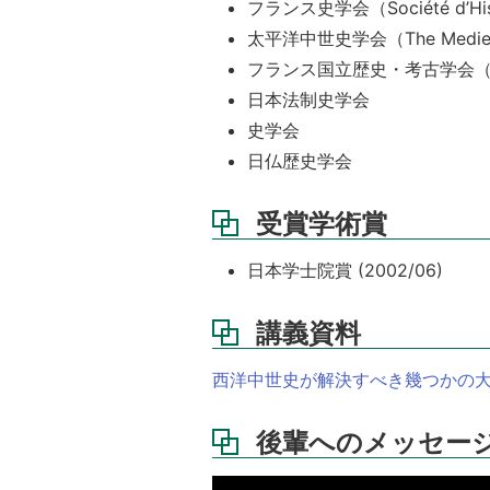
フランス史学会（Société d’Hist
太平洋中世史学会（The Medieval A
フランス国立歴史・考古学会（La Socié
日本法制史学会
史学会
日仏歴史学会
受賞学術賞
日本学士院賞 (2002/06)
講義資料
西洋中世史が解決すべき幾つかの
後輩へのメッセー