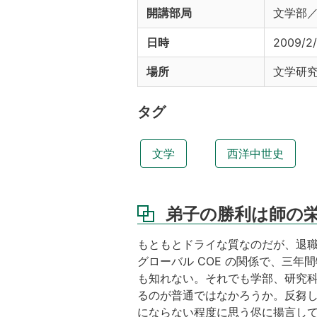
開講部局
文学部
日時
2009/2/
場所
文学研究
タグ
文学
西洋中世史
弟子の勝利は師の
もともとドライな質なのだが、退
グローバル COE の関係で、三
も知れない。それでも学部、研究
るのが普通ではなかろうか。反芻し
にならない程度に思う侭に揚言し