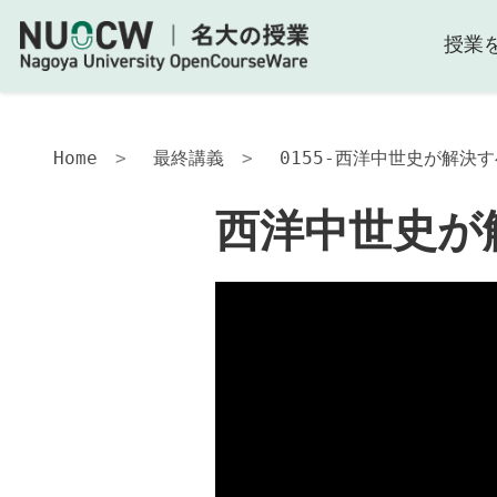
授業
Home
最終講義
0155-西洋中世史が解決
西洋中世史が