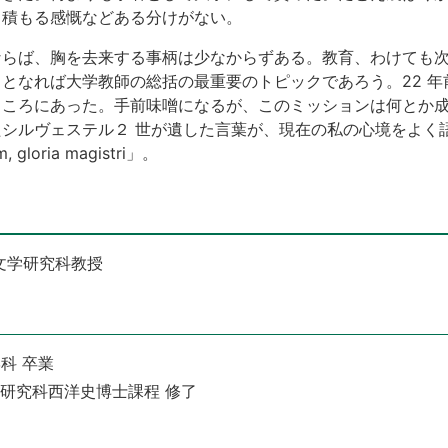
、積もる感慨などある分けがない。
ならば、胸を去来する事柄は少なからずある。教育、わけても
となれば大学教師の総括の最重要のトピックであろう。22 
ところにあった。手前味噌になるが、このミッションは何とか
シルヴェステル２ 世が遺した言葉が、現在の私の心境をよく
, gloria magistri」。
文学研究科教授
学科 卒業
文学研究科西洋史博士課程 修了