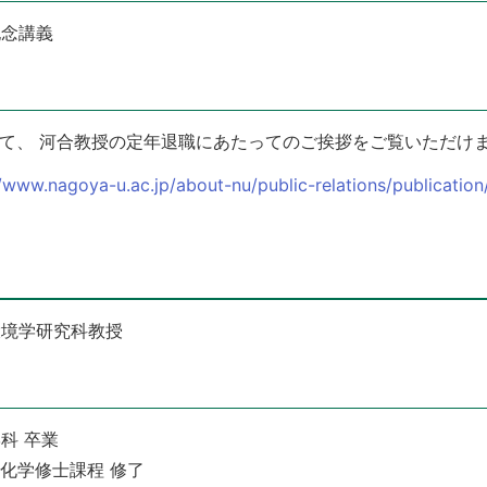
記念講義
ページにて、 河合教授の定年退職にあたってのご挨拶をご覧いただけ
//www.nagoya-u.ac.jp/about-nu/public-relations/publicati
環境学研究科教授
学科 卒業
科化学修士課程 修了