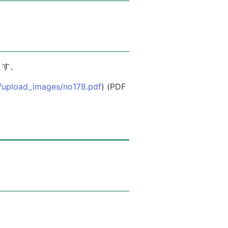
ます。
on/upload_images/no178.pdf
) (PDF