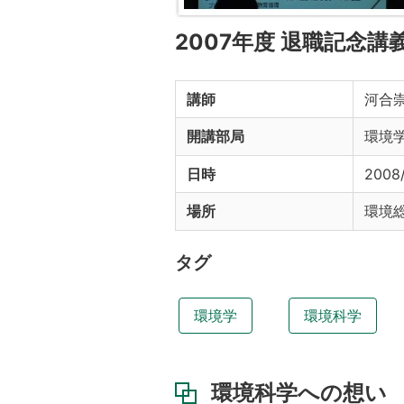
2007年度 退職記念講
講師
河合崇
開講部局
環境
日時
2008/
場所
環境
タグ
環境学
環境科学
環境科学への想い