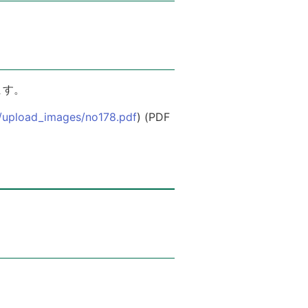
ます。
on/upload_images/no178.pdf
) (PDF