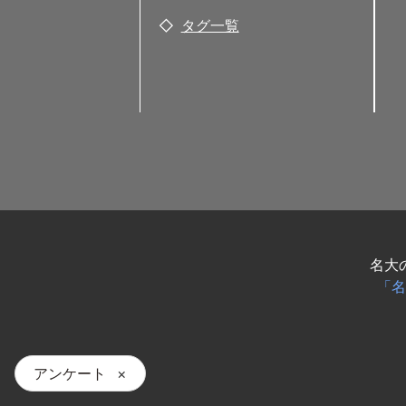
タグ一覧
名大
「名
アンケート
×