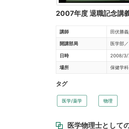
2007年度 退職記念講
講師
田伏勝義
開講部局
医学部／
日時
2008/3/
場所
保健学科
タグ
医学/薬学
物理
医学物理士として