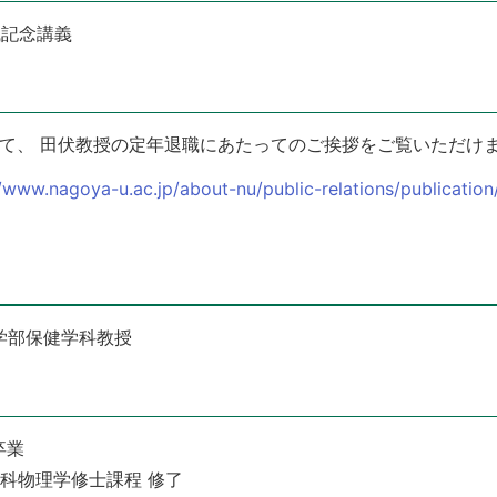
職記念講義
ページにて、 田伏教授の定年退職にあたってのご挨拶をご覧いただけ
//www.nagoya-u.ac.jp/about-nu/public-relations/publicati
学部保健学科教授
卒業
究科物理学修士課程 修了