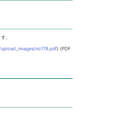
ます。
on/upload_images/no178.pdf
) (PDF