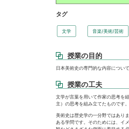
到
達
タグ
目
標
文学
音楽/美術/芸術
授
業
の
内
授業の目的
容
や
構
日本美術史の専門的な内容につい
成
授業の工夫
成
績
評
文学が言葉を用いて作家の思考を
価
主）の思考を組み立てたものです
の
方
美術史は歴史学の一分野ではあり
法
ある学問です。そのためには、イ
と
観などさまざまな側面に着目する