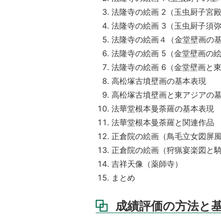
習
の
法隆寺の絵画 2（玉虫厨子宮
指
法隆寺の絵画 3（玉虫厨子須
示）
法隆寺の絵画４（金堂壁画の
法隆寺の絵画 5（金堂壁画の
法隆寺の絵画 6（金堂壁画と
高松塚古墳壁画の基本表現
高松塚古墳壁画と東アジアの
法華堂根本曼荼羅の基本表現
法華堂根本曼荼羅と関連作品
正倉院の絵画（鳥毛立女図屏
正倉院の絵画（狩猟宴楽図と
吉祥天像（薬師寺）
まとめ
成績評価の方法と