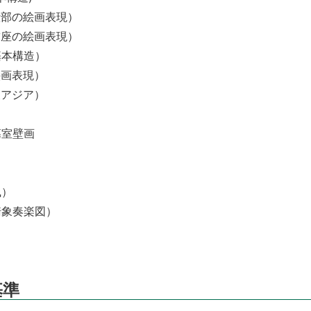
殿部の絵画表現）
弥座の絵画表現）
基本構造）
絵画表現）
東アジア）
墓室壁画
風）
騎象奏楽図）
基準