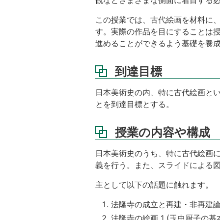
基
準
この授業では、古代絵画を材料に
講
す。実際の作品を目にすることは
義
進めることができるよう基礎を養
資
料
到達目標
参
考
日本美術史の内、特に古代絵画と
書
とを到達目標とする。
課
外
授業の内容や構成
学
習
等
日本美術史のうち、特に古代絵画
（授
義を行う。また、スライドによる
業
時
主として以下の話題に触れます。
間
外
法隆寺の成立と再建・非再建
学
法隆寺の絵画 1 (玉虫厨子の基