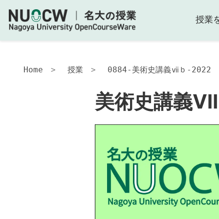
授業
美
術
史
講
義
Home
授業
0884-美術史講義ⅶｂ-2022
Ⅶ
Ｂ
美術史講義Ⅶ
授
業
の
目
的
授
業
の
工
夫