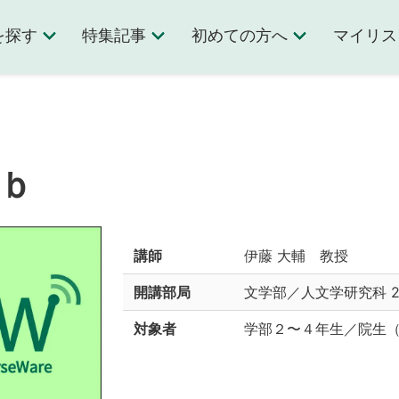
を探す
特集記事
初めての方へ
マイリス
ｂ
講師
伊藤 大輔 教授
開講部局
文学部／人文学研究科
対象者
学部２〜４年生／院生