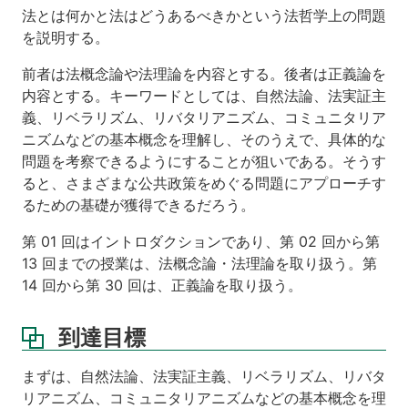
教
法とは何かと法はどうあるべきかという法哲学上の問題
科
を説明する。
書
参
前者は法概念論や法理論を内容とする。後者は正義論を
考
内容とする。キーワードとしては、自然法論、法実証主
書
義、リベラリズム、リバタリアニズム、コミュニタリア
ニズムなどの基本概念を理解し、そのうえで、具体的な
注
意
問題を考察できるようにすることが狙いである。そうす
事
ると、さまざまな公共政策をめぐる問題にアプローチす
項
るための基礎が獲得できるだろう。
第 01 回はイントロダクションであり、第 02 回から第
13 回までの授業は、法概念論・法理論を取り扱う。第
14 回から第 30 回は、正義論を取り扱う。
到達目標
まずは、自然法論、法実証主義、リベラリズム、リバタ
リアニズム、コミュニタリアニズムなどの基本概念を理