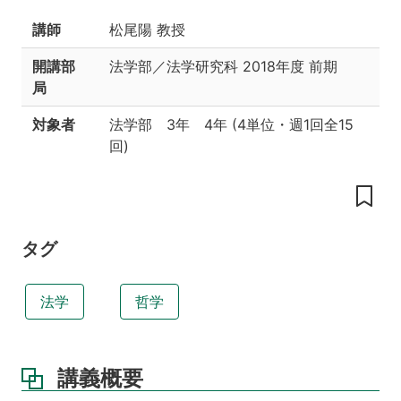
い
は
講師
松尾陽 教授
関
連
開講部
法学部／法学研究科
2018年度 前期
す
局
る
科
対象者
法学部 3年 4年
(
4単位
・
週1回全15
目
等
回
)
授
業
内
容
タグ
成
績
評
法学
哲学
価
の
方
法
講義概要