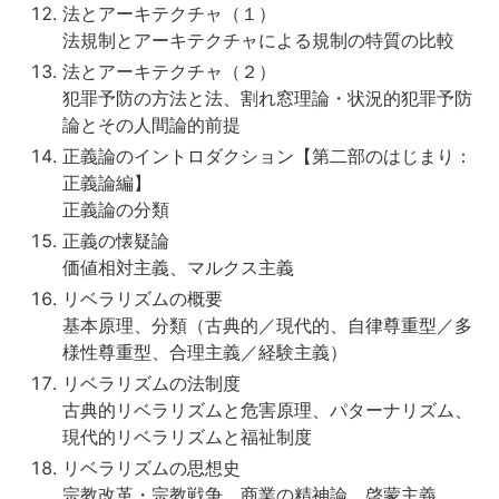
法とアーキテクチャ（１）
法規制とアーキテクチャによる規制の特質の比較
法とアーキテクチャ（２）
犯罪予防の方法と法、割れ窓理論・状況的犯罪予防
論とその人間論的前提
正義論のイントロダクション【第二部のはじまり：
正義論編】
正義論の分類
正義の懐疑論
価値相対主義、マルクス主義
リベラリズムの概要
基本原理、分類（古典的／現代的、自律尊重型／多
様性尊重型、合理主義／経験主義）
リベラリズムの法制度
古典的リベラリズムと危害原理、パターナリズム、
現代的リベラリズムと福祉制度
リベラリズムの思想史
宗教改革・宗教戦争、商業の精神論、啓蒙主義