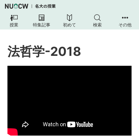
法
哲
授業
特集記事
初めて
検索
その他
学-2018
講
法哲学-2018
義
概
要
到
達
目
標
履
修
条
件
あ
る