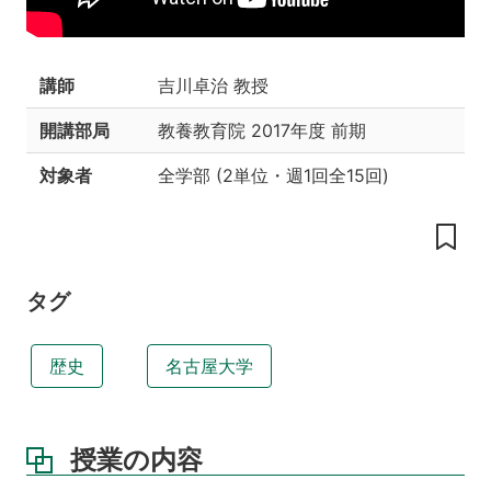
目
標
教
講師
吉川卓治 教授
科
書
開講部局
教養教育院
2017年度 前期
参
対象者
全学部
(
2単位
・
週1回全15回
)
考
書
本
授
業
タグ
に
関
す
歴史
名古屋大学
る
参
照
Web
授業の内容
ペ
ー