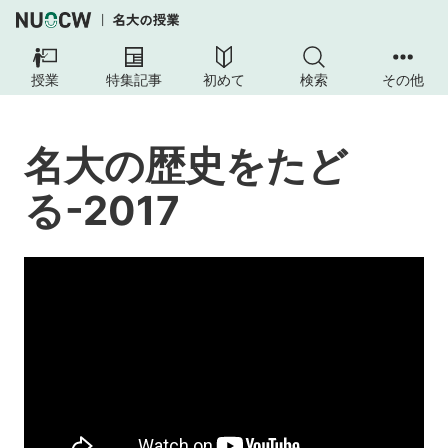
名
大
授業
特集記事
初めて
検索
その他
の
歴
史
名大の歴史をたど
を
た
る-2017
ど
る-2017
授
業
の
内
容
授
業
の