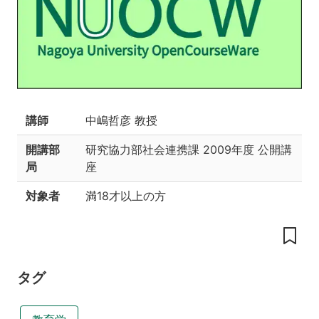
の
持
続
的
発
展
の
講師
中嶋哲彦 教授
視
点
開講部
研究協力部社会連携課
2009年度 公開講
か
局
座
ら-2009
対象者
満18才以上の方
講
義
内
容
講
タグ
義
ビ
デ