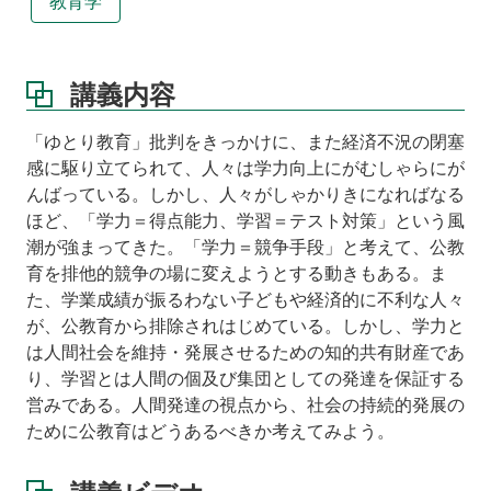
教育学
オ
講
義
講義内容
資
料
「ゆとり教育」批判をきっかけに、また経済不況の閉塞
感に駆り立てられて、人々は学力向上にがむしゃらにが
んばっている。しかし、人々がしゃかりきになればなる
ほど、「学力＝得点能力、学習＝テスト対策」という風
潮が強まってきた。「学力＝競争手段」と考えて、公教
育を排他的競争の場に変えようとする動きもある。ま
た、学業成績が振るわない子どもや経済的に不利な人々
が、公教育から排除されはじめている。しかし、学力と
は人間社会を維持・発展させるための知的共有財産であ
り、学習とは人間の個及び集団としての発達を保証する
営みである。人間発達の視点から、社会の持続的発展の
ために公教育はどうあるべきか考えてみよう。