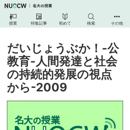
だ
い
授業
特集記事
初めて
検索
その他
じ
ょ
う
だいじょうぶか！-公
ぶ
か！-
教育-人間発達と社会
公
教
の持続的発展の視点
育-
人
から-2009
間
発
達
と
社
会