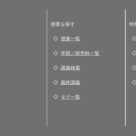
授業を探す
特
授業一覧
学部／研究科一覧
講義検索
最終講義
タグ一覧