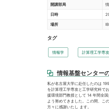
開講部局
日時
2
場所
I
タグ
情報学
計算理工学専
情報基盤センター
私が名古屋大学に赴任したのは 199
を計算理工学専攻と工学研究科でお世
援環境部門教授として 14 年間
よう努めてきました。この間、こ
方々に感謝いたし ます。