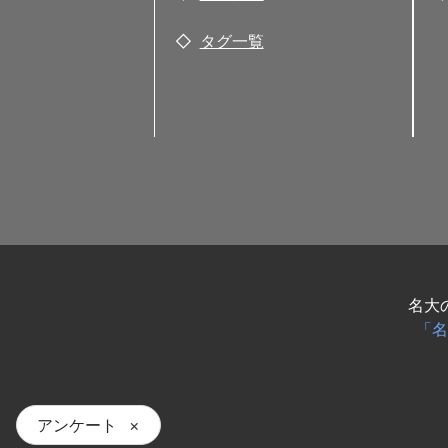
タグ一覧
名大
「名
アンケート
×