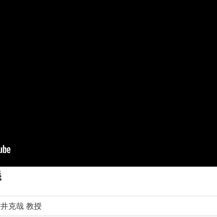
義
井克哉 教授